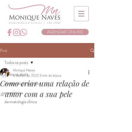
AGENDAR ONLINE
Post
Todos os posts
Monique Naves
Todos os posts
4 de fev. de 2022
3 min de leitura
Como criar uma relação de
dermatologia cirúrgica
#amor com a sua pele
cosmiatria
dermatologia clínica