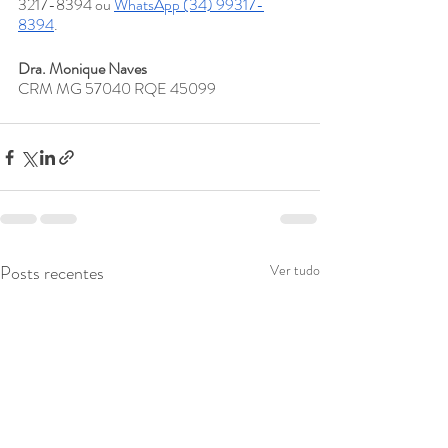
3217-8394 ou 
WhatsApp (34) 99317-
8394
.
Dra. Monique Naves 
CRM MG 57040 RQE 45099
Posts recentes
Ver tudo