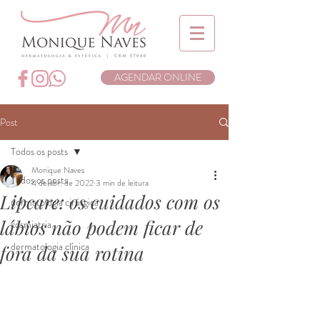
AGENDAR ONLINE
Post
Todos os posts
Monique Naves
Todos os posts
4 de abr. de 2022
3 min de leitura
Lipcare: os cuidados com os
dermatologia cirúrgica
lábios não podem ficar de
cosmiatria
dermatologia clínica
fora da sua rotina