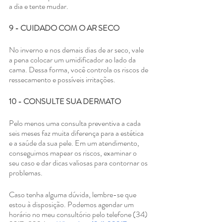
a dia e tente mudar.
9 - CUIDADO COM O AR SECO
No inverno e nos demais dias de ar seco, vale 
a pena colocar um umidificador ao lado da 
cama. Dessa forma, você controla os riscos de 
ressecamento e possíveis irritações.
10 - CONSULTE SUA DERMATO
Pelo menos uma consulta preventiva a cada 
seis meses faz muita diferença para a estética 
e a saúde da sua pele. Em um atendimento, 
conseguimos mapear os riscos, examinar o 
seu caso e dar dicas valiosas para contornar os 
problemas.
Caso tenha alguma dúvida, lembre-se que 
estou à disposição. Podemos agendar um 
horário no meu consultório pelo telefone (34) 