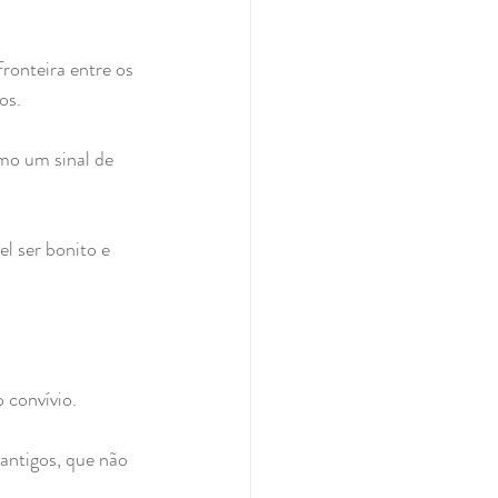
ronteira entre os 
os.
mo um sinal de 
l ser bonito e 
 convívio.
antigos, que não 