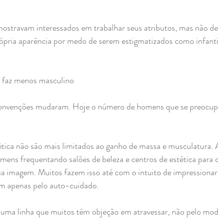
ostravam interessados em trabalhar seus atributos, mas não de
rópria aparência por medo de serem estigmatizados como infanti
e faz menos masculino
onvenções mudaram. Hoje o número de homens que se preocupa
tica não são mais limitados ao ganho de massa e musculatura.
ens frequentando salões de beleza e centros de estética para c
ua imagem. Muitos fazem isso até com o intuito de impressionar
m apenas pelo auto-cuidado.
é uma linha que muitos têm objeção em atravessar, não pelo mo