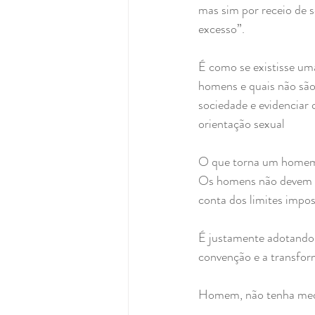
mas sim por receio de 
excesso”.
É como se existisse uma
homens e quais não são.
sociedade e evidenciar
orientação sexual
O que torna um homem b
Os homens não devem se
conta dos limites impos
É justamente adotando 
convenção e a transfor
Homem, não tenha medo 