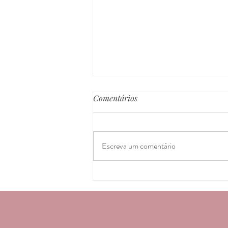
Comentários
Escreva um comentário
Os primeiros sinais da
hanseníase são manchas na
pele. Saiba como identificá-las