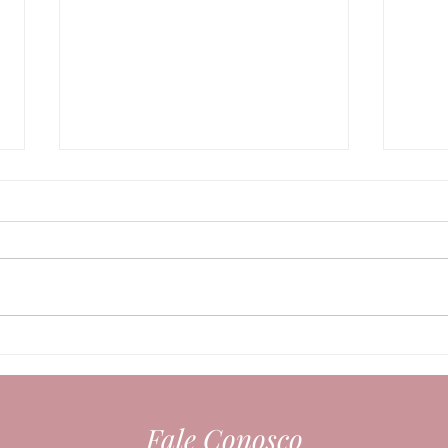
A rotina de cuidados ideal
Diet
para seu cabelo
preju
Fale Conosco