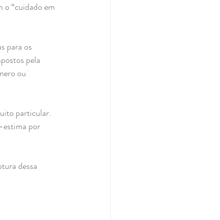
m o “cuidado em 
s para os 
postos pela 
nero ou 
to particular. 
-estima por 
tura dessa 