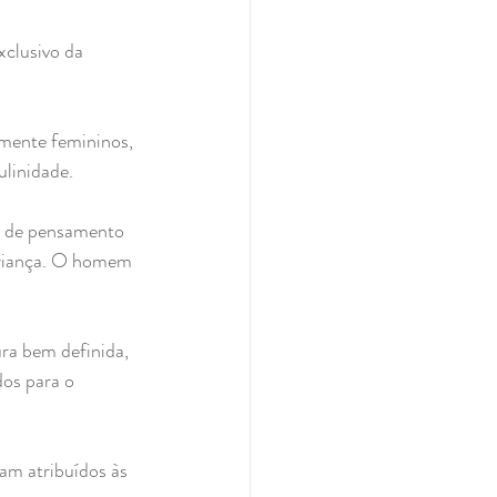
xclusivo da 
mente femininos, 
ulinidade.
a de pensamento 
criança. O homem 
ra bem definida, 
os para o 
am atribuídos às 