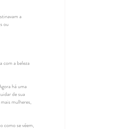
stinavam a 
s ou 
 com a beleza 
 Agora há uma 
uidar de sua 
 mais mulheres, 
do como se vêem, 