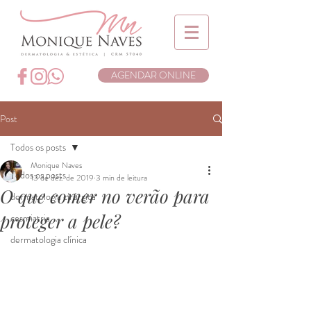
AGENDAR ONLINE
Post
Todos os posts
Monique Naves
Todos os posts
13 de dez. de 2019
3 min de leitura
O que comer no verão para
dermatologia cirúrgica
proteger a pele?
cosmiatria
dermatologia clínica