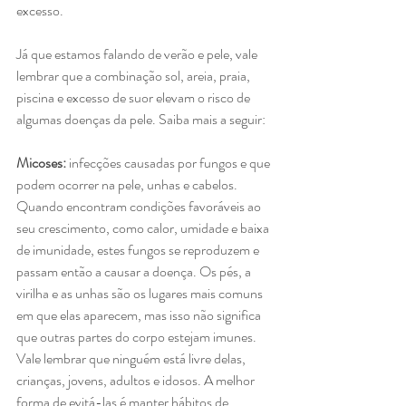
excesso.
Já que estamos falando de verão e pele, vale 
lembrar que a combinação sol, areia, praia, 
piscina e excesso de suor elevam o risco de 
algumas doenças da pele. Saiba mais a seguir:
Micoses: 
infecções causadas por fungos e que 
podem ocorrer na pele, unhas e cabelos. 
Quando encontram condições favoráveis ao 
seu crescimento, como calor, umidade e baixa 
de imunidade, estes fungos se reproduzem e 
passam então a causar a doença. Os pés, a 
virilha e as unhas são os lugares mais comuns 
em que elas aparecem, mas isso não significa 
que outras partes do corpo estejam imunes. 
Vale lembrar que ninguém está livre delas, 
crianças, jovens, adultos e idosos. A melhor 
forma de evitá-las é manter hábitos de 