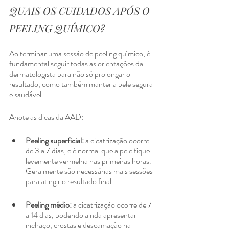
QUAIS OS CUIDADOS APÓS O 
PEELING QUÍMICO?
Ao terminar uma sessão de peeling químico, é 
fundamental seguir todas as orientações da 
dermatologista para não só prolongar o 
resultado, como também manter a pele segura 
e saudável.
Anote as dicas da AAD:
Peeling superficial: 
a cicatrização ocorre 
de 3 a 7 dias, e é normal que a pele fique 
levemente vermelha nas primeiras horas. 
Geralmente são necessárias mais sessões 
para atingir o resultado final.
Peeling médio:
 a cicatrização ocorre de 7 
a 14 dias, podendo ainda apresentar 
inchaço, crostas e descamação na 