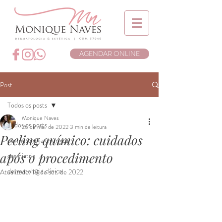
AGENDAR ONLINE
Post
Todos os posts
Monique Naves
Todos os posts
26 de mai. de 2022
3 min de leitura
Peeling químico: cuidados
dermatologia cirúrgica
após o procedimento
cosmiatria
dermatologia clínica
Atualizado:
13 de set. de 2022