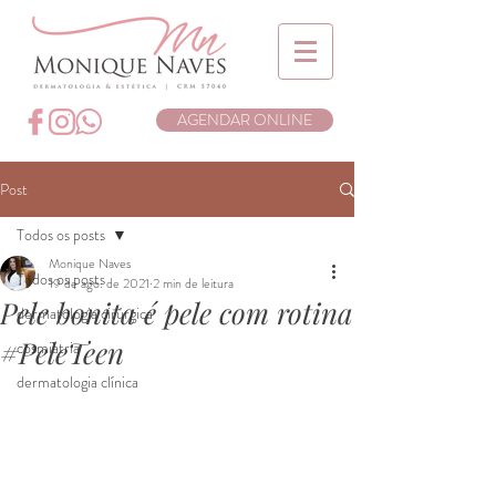
AGENDAR ONLINE
Post
Todos os posts
Monique Naves
Todos os posts
19 de ago. de 2021
2 min de leitura
Pele bonita é pele com rotina
dermatologia cirúrgica
#PeleTeen
cosmiatria
dermatologia clínica