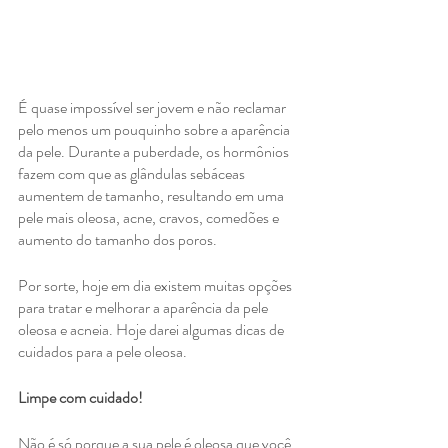
É quase impossível ser jovem e não reclamar 
pelo menos um pouquinho sobre a aparência 
da pele. Durante a puberdade, os hormônios 
fazem com que as glândulas sebáceas 
aumentem de tamanho, resultando em uma 
pele mais oleosa, acne, cravos, comedões e 
aumento do tamanho dos poros. 
Por sorte, hoje em dia existem muitas opções 
para tratar e melhorar a aparência da pele 
oleosa e acneia. Hoje darei algumas dicas de 
cuidados para a pele oleosa.
Limpe com cuidado! 
Não é só porque a sua pele é oleosa que você 