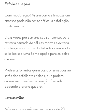
Esfolie a sua pele
Com moderação! Assim como a limpeza em 
excesso pode não ser benéfica, a esfoliação 
muito menos. 
Duas vezes por semana são suficientes para 
retirar a camada de células mortas e evitar a 
obstrução dos poros. Esfoliantes com ácido 
salicílico são uma ótima opção para as peles 
oleosas. 
Prefira esfoliantes químicos e enzimáticos ao 
invés dos esfoliantes físicos, que podem 
causar microlesões na pele já inflamada, 
podendo piorar o quadro. 
Lave as mãos 
Nós levamos a mão ao rosto cerca de 20 