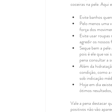
coceiras na pele. Aqui e
Evite banhos quen
Pelo menos uma ve
força dos movime
Evite usar roupas 
agredir os nossos f
Seque bem a pele 
pois é ele que vai
pena consultar a 
Além da hidratação
condição, como a u
sob indicação méd
Hoje em dia exist
ótimos resultados
Vale a pena destacar q
positivos não vão apar