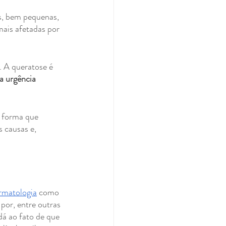
s, bem pequenas, 
mais afetadas por 
. A queratose é 
 urgência 
a forma que 
s causas e, 
rmatologia
 como 
 por, entre outras 
dá ao fato de que 