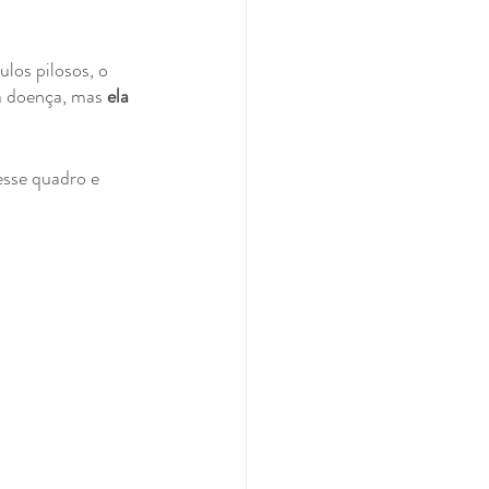
los pilosos, o 
a doença, mas 
ela 
esse quadro e 