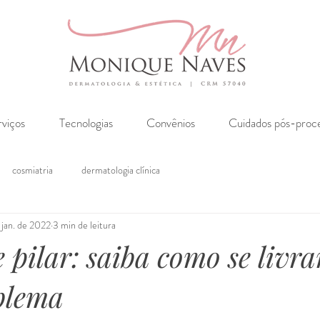
rviços
Tecnologias
Convênios
Cuidados pós-proc
cosmiatria
dermatologia clínica
 jan. de 2022
3 min de leitura
 pilar: saiba como se livra
blema