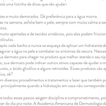
stá uma listinha de dicas que vão ajudar:
tes e muito demorados. Dê preferência para a água morna.
z na semana, esfolie bem a pele, sempre com muita calma e se
ntos.
muito apertadas e de tecidos sintéticos, pois elas podem friccion
olículos.
após cada banho e nunca se esqueça de aplicar um hidratante de
 segurar a água na pele e combater os sintomas da secura. Nessas 
sua dermato para chegar no produto que melhor atende o seu tip
, sua dermato pode indicar outros ativos capazes de ajudar a m
reia, o ácido glicólico e alguns retinoides. Esses produtos são 
ica, ok?
em diversos procedimentos e tratamentos a laser que também p
, principalmente quando a hidratação em casa não corresponde à
ue todos esses passos exigem disciplina e comprometimento, poi
ecer do dia pra noite. A Academia Americana de Dermatologia d