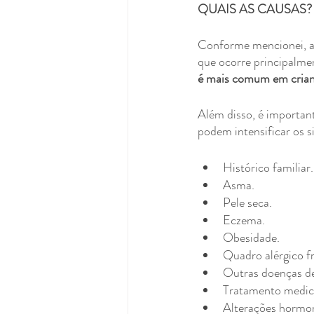
QUAIS AS CAUSAS?
Conforme mencionei, a q
que ocorre principalme
é mais comum em crian
Além disso, é important
podem intensificar os s
Histórico familiar.
Asma.
Pele seca.
Eczema.
Obesidade.
Quadro alérgico f
Outras doenças de 
Tratamento medic
Alterações hormona