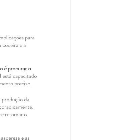
omplicações para 
 coceira e a 
o é procurar o 
 está capacitado 
amento preciso.
 a produção da 
sporadicamente. 
 e retomar o 
aspereza e as 