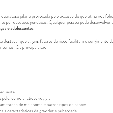
ueratose pilar é provocada pelo excesso de queratina nos folícu
nte por questões genéticas. Qualquer pessoa pode desenvolver 
ças e adolescentes
.
e destacar que alguns fatores de risco facilitam o surgimento d
intomas. Os principais são:
requente.
pele, como a Ictiose vulgar.
amentoso de melanoma e outros tipos de câncer.
is características da gravidez e puberdade.