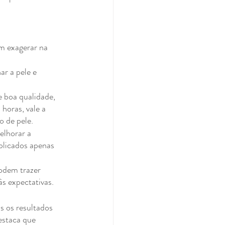
m exagerar na 
ar a pele e 
 boa qualidade, 
horas, vale a 
o de pele.
elhorar a 
aplicados apenas 
odem trazer 
s expectativas.
s os resultados 
estaca que 