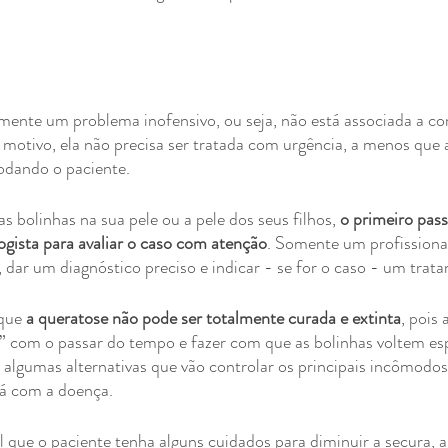
lmente um problema inofensivo, ou seja, não está associada a c
 motivo, ela não precisa ser tratada com urgência, a menos que a
odando o paciente.
s bolinhas na sua pele ou a pele dos seus filhos, 
o primeiro pass
gista para avaliar o caso com atenção
. Somente um profissional
o, dar um diagnóstico preciso e indicar - se for o caso - um trat
que 
a queratose não pode ser totalmente curada e extinta
, pois
r” com o passar do tempo e fazer com que as bolinhas voltem e
 algumas alternativas que vão controlar os principais incômodos
á com a doença.
que o paciente tenha alguns cuidados para diminuir a secura, a 