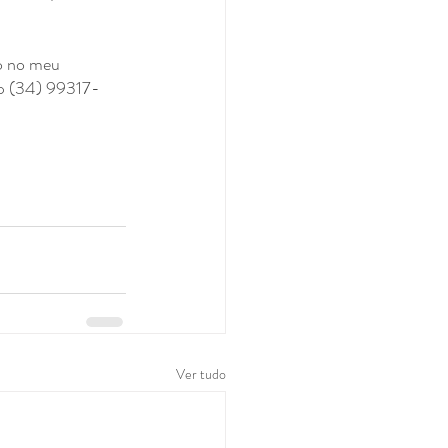
o no meu 
p (34) 99317-
Ver tudo