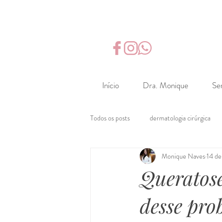
&
Início
Dra. Monique
Se
Todos os posts
dermatologia cirúrgica
Monique Naves
14 de
Queratose
desse pro